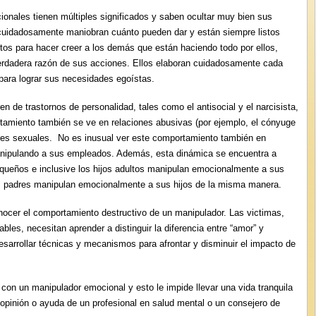
onales tienen múltiples significados y saben ocultar muy bien sus
 cuidadosamente maniobran cuánto pueden dar y están siempre listos
os para hacer creer a los demás que están haciendo todo por ellos,
verdadera razón de sus acciones. Ellos elaboran cuidadosamente cada
 para lograr sus necesidades egoístas.
 de trastornos de personalidad, tales como el antisocial y el narcisista,
tamiento también se ve en relaciones abusivas (por ejemplo, el cónyuge
ores sexuales. No es inusual ver este comportamiento también en
anipulando a sus empleados. Además, esta dinámica se encuentra a
queños e inclusive los hijos adultos manipulan emocionalmente a sus
 padres manipulan emocionalmente a sus hijos de la misma manera.
ocer el comportamiento destructivo de un manipulador. Las victimas,
es, necesitan aprender a distinguir la diferencia entre “amor” y
sarrollar técnicas y mecanismos para afrontar y disminuir el impacto de
con un manipulador emocional y esto le impide llevar una vida tranquila
opinión o ayuda de un profesional en salud mental o un consejero de