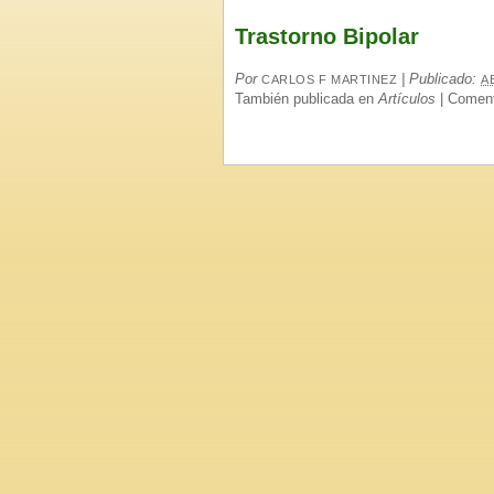
Trastorno Bipolar
Por
|
Publicado:
CARLOS F MARTINEZ
A
También publicada en
Artículos
|
Coment