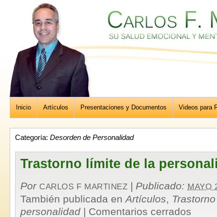
Inicio
Artículos
Presentaciones y Documentos
Videos para R
Categoría:
Desorden de Personalidad
Trastorno límite de la personal
Por
|
Publicado:
CARLOS F MARTINEZ
MAYO 2
También publicada en
Artículos
,
Trastorno 
personalidad
|
Comentarios cerrados